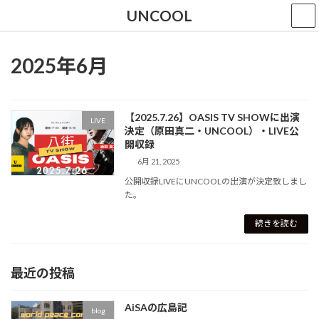
コ
ナ
UNCOOL
ン
ビ
テ
ゲ
ン
ー
2025年6月
ツ
シ
へ
ョ
ス
ン
キ
に
【2025.7.26】OASIS TV SHOWに出演
ッ
移
LIVE
決定（原田真二・UNCOOL）・LIVE公
プ
動
開収録
6月 21, 2025
公開収録LIVEにUNCOOLの出演が決定致しまし
た。
続きを読む
最近の投稿
AiSAの広島記
blog