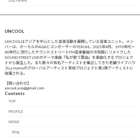
2025年4月
UNCOOL
UNCOOLはアジアを中心とした音楽活動を展開している音楽ユニット。メン
バーは、ボーカルのAiSAとコンポーザーのTERUM。2025年4月、1970年代〜
80年代に流行したサウンドストリートFM音楽番組の令和版にリメイクした
SOUND STREET LIVEのテーマ楽曲『私が歌う理由』を楽曲化するプロジェク
トから誕生した。また数々の有名アーティストを輩出してきた老舗ライブハウ
スLa.mamaのグローバルアーティスト育成プロジェクト第1弾アーティストに
抜擢される。
【問い合わせ】
uncool.asia@gmail.com
Contents
TOP
PROFILE
NEWS
blog