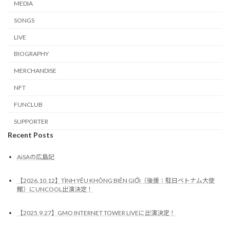
MEDIA
SONGS
LIVE
BIOGRAPHY
MERCHANDISE
NFT
FUNCLUB
SUPPORTER
Recent Posts
AiSAの広島記
【2026.10.12】TÌNH YÊU KHÔNG BIÊN GIỚI（後援：駐日ベトナム大使
館）にUNCOOL出演決定！
【2025.9.27】GMO INTERNET TOWER LIVEに出演決定！